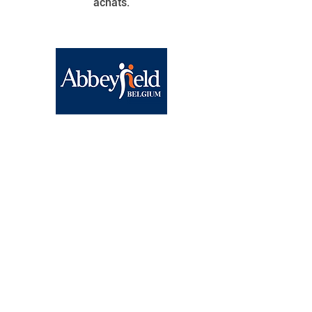
achats.
Abbeyfield Brussels
BE15
0682 1858 9830
Chaussée de Wavre, 1040
Etterbeek
contact@abbeyfield.be
Agenda
News
A propos de nous
Galerie vidéo
FAQ
JOB