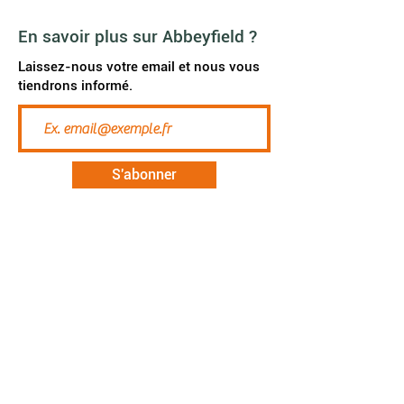
En savoir plus sur Abbeyfield ?
Laissez-nous votre email et nous vous
tiendrons informé.
S'abonner
Accueil
Etre habitant
Vivre e
nsemble
Maisons Abbeyfield
Contact
Investir