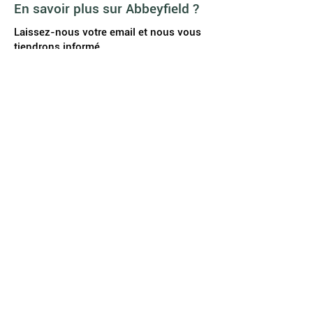
En savoir plus sur Abbeyfield ?
Laissez-nous votre email et nous vous
tiendrons informé.
S'abonner
Accueil
Etre habitant
Vivre e
nsemble
Maisons Abbeyfield
Contact
Investir