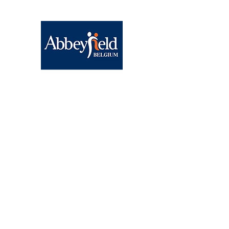
Abbeyfield Brussels
BE15
0682 1858 9830
Chaussée de Wavre, 1040
Etterbeek
contact@abbeyfield.be
Agenda
News
A propos de nous
Galerie vidéo
FAQ
JOB