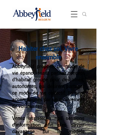
Habiter chez soi, Vivre
ensemble
Abbeyfield propose un mode de
vie épanouissant par un concept
d'habitat groupé pour des ainés,
autonomes, qui désirent partager
ce mode de vie collectif. Ils sont
accompagnés par un mouvement
de volontaires.
Venez assister à nos sessions
d'information afin d'en savoir
davantage sur le modèle