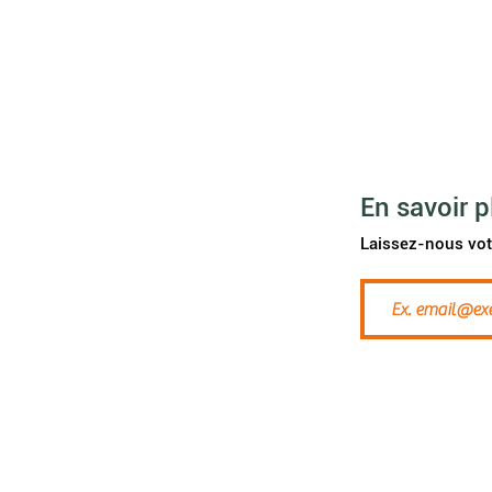
Accueil
Etre habitant
Vivre e
nsemble
Maisons Abbeyfield
Contact
En savoir p
Investir
Laissez-nous vot
Agenda
News
A propos de nous
ek
Galerie vidéo
FAQ
JOB