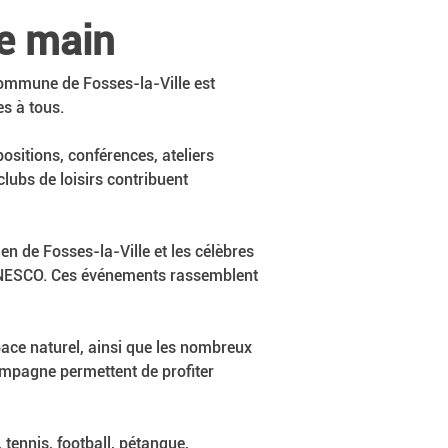
de main
a commune de Fosses-la-Ville est 
s à tous.
sitions, conférences, ateliers 
clubs de loisirs contribuent 
ien de Fosses-la-Ville et les célèbres 
l'UNESCO. Ces événements rassemblent 
pace naturel, ainsi que les nombreux 
ampagne permettent de profiter 
tennis, football, pétanque, 