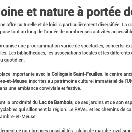
moine et nature à portée 
d'une offre culturelle et de loisirs particulièrement diversifiée. L
se tout au long de l'année de nombreuses activités accessible
organise une programmation variée de spectacles, concerts, expo
lles. Les bibliothèques, les associations locales et les différents 
u quotidien.
place importante avec la 
Collégiale Saint-Feuillen
, le centre anc
bre-et-Meuse
, inscrites au patrimoine culturel immatériel de 
ans une ambiance conviviale et festive.
nt la proximité du 
Lac de Bambois
, de ses jardins et de son es
cyclables qui sillonnent la région. Le RAVeL et les chemins de c
-Sambre-et-Meuse.
ement de nombreuses possibilités : clubs de marche, cyclisme, 