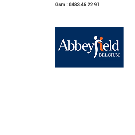
Gsm : 0483.46 22 91
Abbeyfield Brussels
BE15 0682 1858 9830
Chaussée de Wavre, 1040 Etterbe
contact@abbeyfield.be