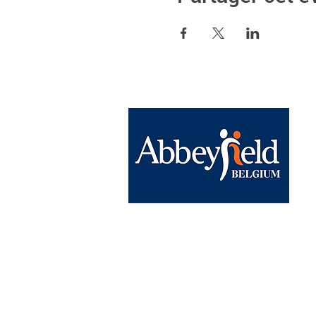
Abbeyfield Brussels
BE15 0682 1858 9830
Chaussée de Wavre, 1040 Etterbe