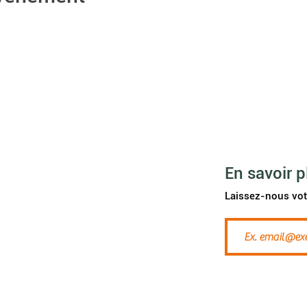
Accueil
Etre habitant
Vivre e
nsemble
Maisons Abbeyfield
Contact
En savoir p
Investir
Laissez-nous vot
Agenda
News
A propos de nous
ek