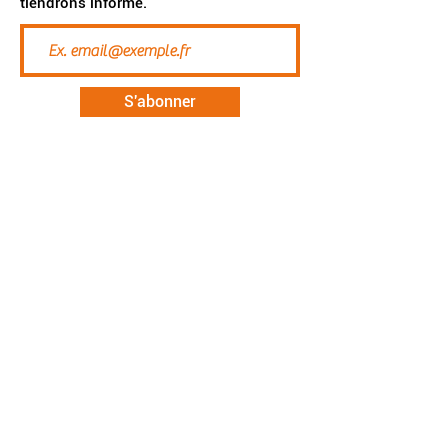
tiendrons informé.
S'abonner
Accueil
Etre habitant
Vivre e
nsemble
Maisons Abbeyfield
Contact
Investir
Groupe d'habitants
Mon compte