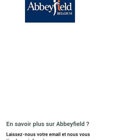
Abbeyfield Brussels
BE15
0682 1858 9830
Chaussée de Wavre, 1040
Etterbeek
contact@abbeyfield.be
Agenda
News
A propos de nous
Galerie vidéo
FAQ
JOB
En savoir plus sur Abbeyfield ?
Laissez-nous votre email et nous vous