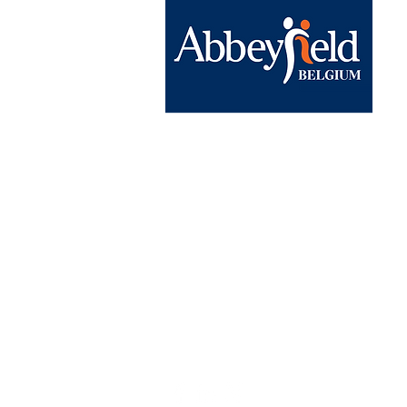
Abbeyfield Brussels
BE15 0682 1858 9830
Chaussée de Wavre, 1040 Etterbe
contact@abbeyfield.be