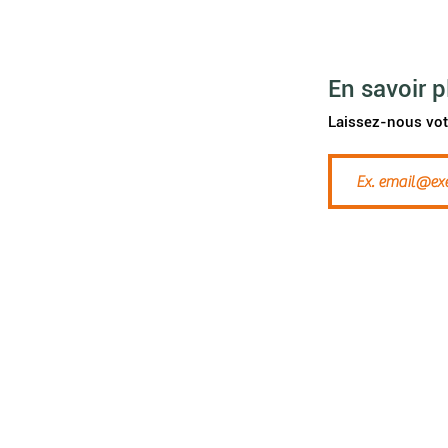
Etre habitant
Vivre e
nsemble
Maisons Abbeyfield
Contact
En savoir p
Investir
Laissez-nous vot
Agenda
News
A propos de nous
ek
Galerie vidéo
FAQ
JOB
Groupe d'habitants