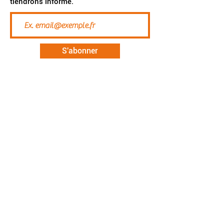
tiendrons informé.
S'abonner
Accueil
Etre habitant
Vivre e
nsemble
Maisons Abbeyfield
Contact
Investir
Groupe d'habitants
Mon compte