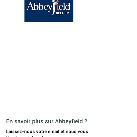
Abbeyfield Brussels
BE15
0682 1858 9830
Chaussée de Wavre, 1040
Etterbeek
contact@abbeyfield.be
Agenda
News
A propos de nous
Galerie vidéo
FAQ
JOB
En savoir plus sur Abbeyfield ?
Laissez-nous votre email et nous vous