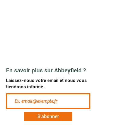
contact@abbeyfield.be
Agenda
News
A propos de nous
Galerie vidéo
FAQ
JOB
En savoir plus sur Abbeyfield ?
Laissez-nous votre email et nous vous
tiendrons informé.
S'abonner