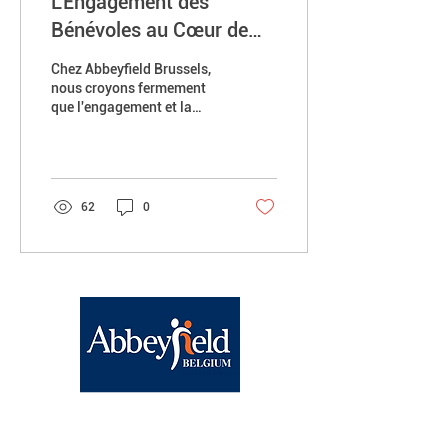
L'Engagement des
Bénévoles au Cœur de
Notre Projet
Chez Abbeyfield Brussels,
nous croyons fermement
que l'engagement et la
passion sont les clés de la
réussite de tout projet.
C'est...
62
0
Abbeyfield Brussels
BE15
0682 1858 9830