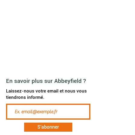
Chaussée de Wavre, 1040
Etterbeek
contact@abbeyfield.be
Agenda
News
A propos de nous
Galerie vidéo
FAQ
JOB
En savoir plus sur Abbeyfield ?
Laissez-nous votre email et nous vous
tiendrons informé.
S'abonner