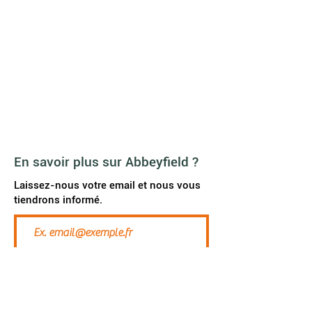
contact@abbeyfield.be
Agenda
News
A propos de nous
Galerie vidéo
FAQ
JOB
En savoir plus sur Abbeyfield ?
Laissez-nous votre email et nous vous
tiendrons informé.
S'abonner