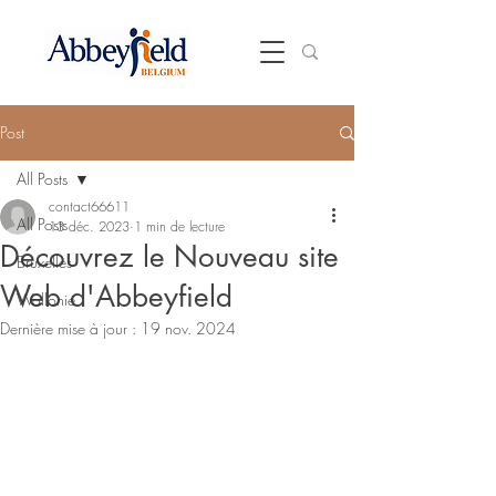
Post
All Posts
contact66611
All Posts
13 déc. 2023
1 min de lecture
Découvrez le Nouveau site
Bruxelles
Web d'Abbeyfield
Wallonie
Dernière mise à jour :
19 nov. 2024